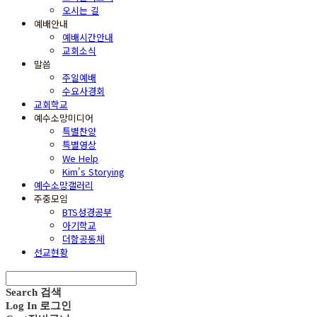
오시는 길
예배안내
예배시간안내
교회소식
말씀
주일예배
수요사경회
교회학교
예수소망미디어
특별찬양
특별영상
We Help
Kim's Storying
예수소망갤러리
주중모임
BTS성경공부
아기학교
더함공동체
선교현황
Search
검색
Log In
로그인