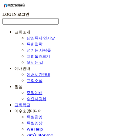
LOG IN
로그인
교회소개
담임목사 인사말
목회철학
섬기는 사람들
교회둘러보기
오시는 길
예배안내
예배시간안내
교회소식
말씀
주일예배
수요사경회
교회학교
예수소망미디어
특별찬양
특별영상
We Help
Kim's Storying