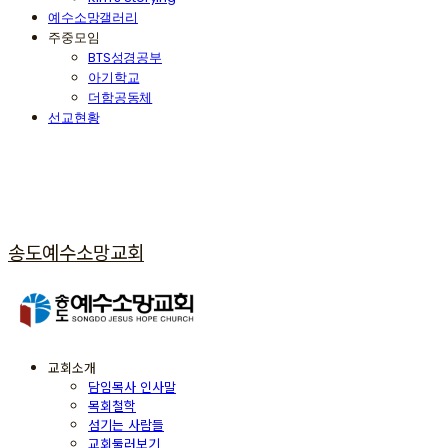
예수소망갤러리
주중모임
BTS성경공부
아기학교
더함공동체
선교현황
송도예수소망교회
교회소개
담임목사 인사말
목회철학
섬기는 사람들
교회둘러보기