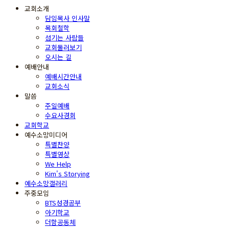
교회소개
담임목사 인사말
목회철학
섬기는 사람들
교회둘러보기
오시는 길
예배안내
예배시간안내
교회소식
말씀
주일예배
수요사경회
교회학교
예수소망미디어
특별찬양
특별영상
We Help
Kim's Storying
예수소망갤러리
주중모임
BTS성경공부
아기학교
더함공동체