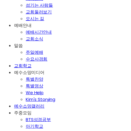
섬기는 사람들
교회둘러보기
오시는 길
예배안내
예배시간안내
교회소식
말씀
주일예배
수요사경회
교회학교
예수소망미디어
특별찬양
특별영상
We Help
Kim's Storying
예수소망갤러리
주중모임
BTS성경공부
아기학교