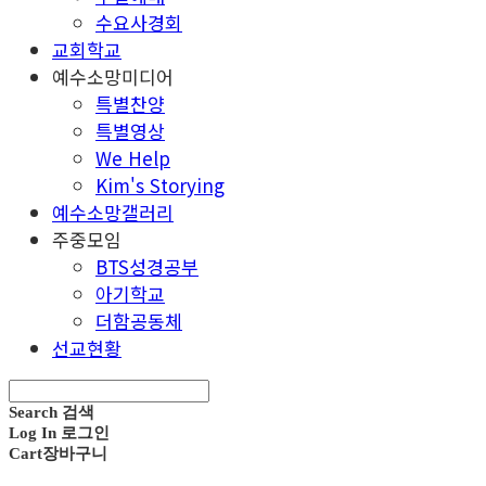
수요사경회
교회학교
예수소망미디어
특별찬양
특별영상
We Help
Kim's Storying
예수소망갤러리
주중모임
BTS성경공부
아기학교
더함공동체
선교현황
Search
검색
Log In
로그인
Cart
장바구니