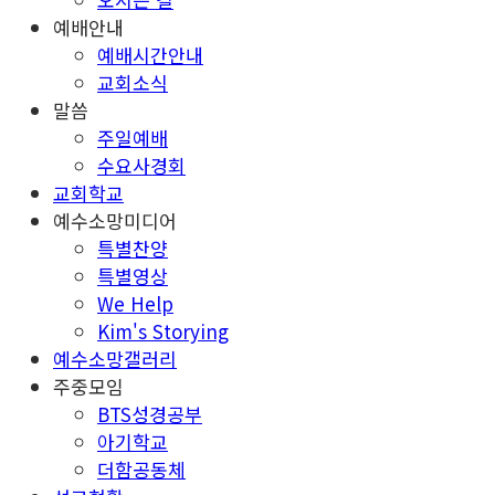
예배안내
예배시간안내
교회소식
말씀
주일예배
수요사경회
교회학교
예수소망미디어
특별찬양
특별영상
We Help
Kim's Storying
예수소망갤러리
주중모임
BTS성경공부
아기학교
더함공동체