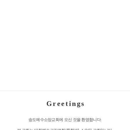
G r e e t i n g s
송도예수소망교회에 오신 것을 환영합니다.