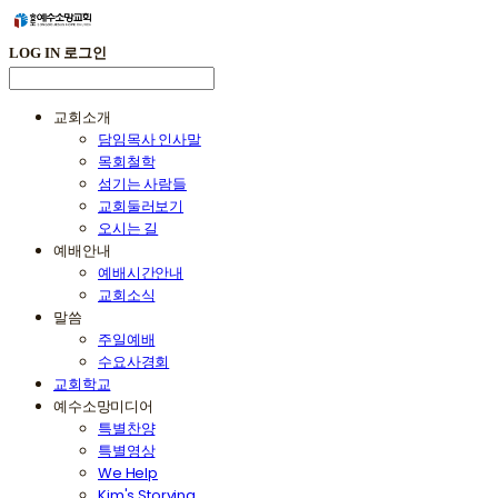
LOG IN
로그인
교회소개
담임목사 인사말
목회철학
섬기는 사람들
교회둘러보기
오시는 길
예배안내
예배시간안내
교회소식
말씀
주일예배
수요사경회
교회학교
예수소망미디어
특별찬양
특별영상
We Help
Kim's Storying