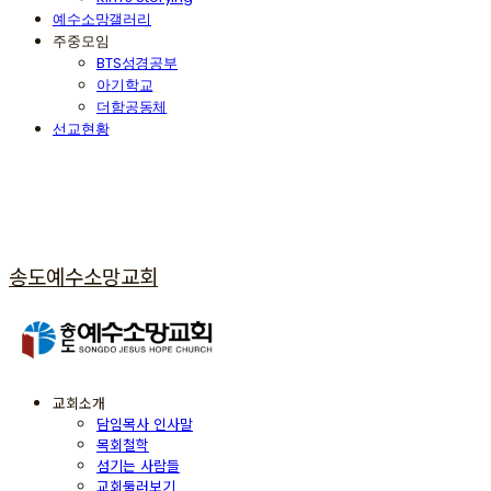
예수소망갤러리
주중모임
BTS성경공부
아기학교
더함공동체
선교현황
송도예수소망교회
교회소개
담임목사 인사말
목회철학
섬기는 사람들
교회둘러보기