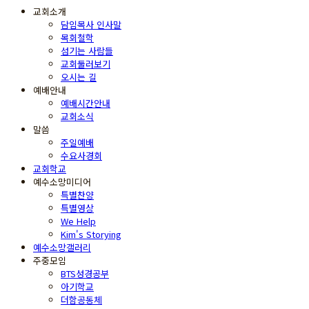
교회소개
담임목사 인사말
목회철학
섬기는 사람들
교회둘러보기
오시는 길
예배안내
예배시간안내
교회소식
말씀
주일예배
수요사경회
교회학교
예수소망미디어
특별찬양
특별영상
We Help
Kim's Storying
예수소망갤러리
주중모임
BTS성경공부
아기학교
더함공동체