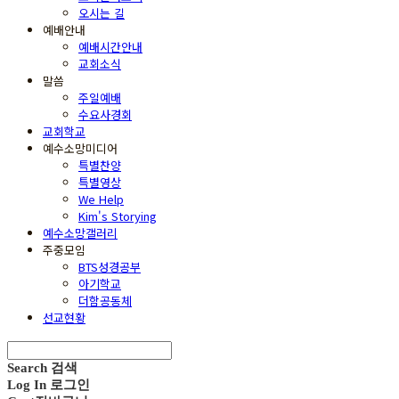
오시는 길
예배안내
예배시간안내
교회소식
말씀
주일예배
수요사경회
교회학교
예수소망미디어
특별찬양
특별영상
We Help
Kim's Storying
예수소망갤러리
주중모임
BTS성경공부
아기학교
더함공동체
선교현황
Search
검색
Log In
로그인