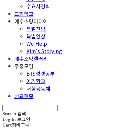
수요사경회
교회학교
예수소망미디어
특별찬양
특별영상
We Help
Kim's Storying
예수소망갤러리
주중모임
BTS성경공부
아기학교
더함공동체
선교현황
Search
검색
Log In
로그인
Cart
장바구니