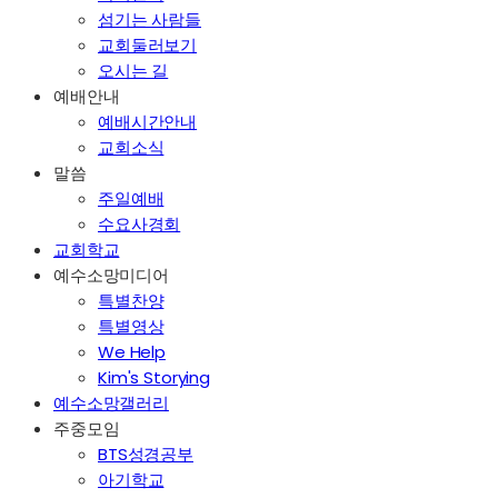
섬기는 사람들
교회둘러보기
오시는 길
예배안내
예배시간안내
교회소식
말씀
주일예배
수요사경회
교회학교
예수소망미디어
특별찬양
특별영상
We Help
Kim's Storying
예수소망갤러리
주중모임
BTS성경공부
아기학교