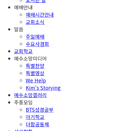
예배안내
예배시간안내
교회소식
말씀
주일예배
수요사경회
교회학교
예수소망미디어
특별찬양
특별영상
We Help
Kim's Storying
예수소망갤러리
주중모임
BTS성경공부
아기학교
더함공동체