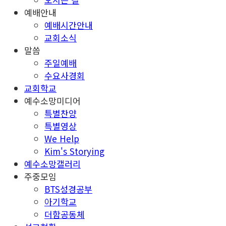
예배안내
예배시간안내
교회소식
말씀
주일예배
수요사경회
교회학교
예수소망미디어
특별찬양
특별영상
We Help
Kim's Storying
예수소망갤러리
주중모임
BTS성경공부
아기학교
더함공동체