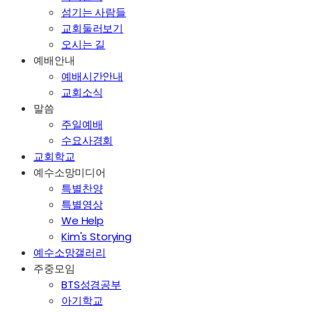
섬기는 사람들
교회둘러보기
오시는 길
예배안내
예배시간안내
교회소식
말씀
주일예배
수요사경회
교회학교
예수소망미디어
특별찬양
특별영상
We Help
Kim's Storying
예수소망갤러리
주중모임
BTS성경공부
아기학교