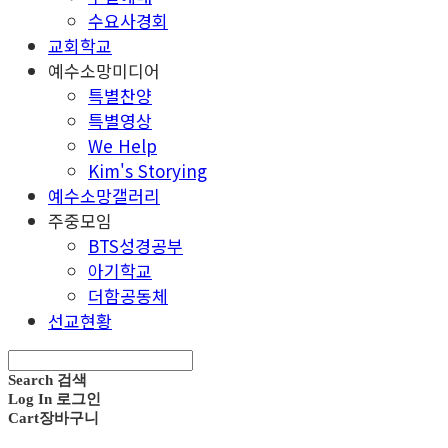
수요사경회
교회학교
예수소망미디어
특별찬양
특별영상
We Help
Kim's Storying
예수소망갤러리
주중모임
BTS성경공부
아기학교
더함공동체
선교현황
Search
검색
Log In
로그인
Cart
장바구니