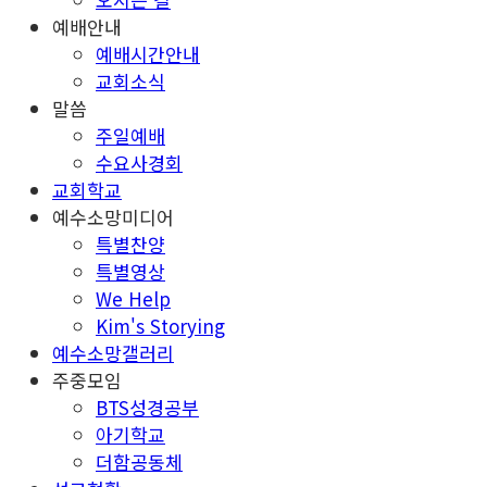
예배안내
예배시간안내
교회소식
말씀
주일예배
수요사경회
교회학교
예수소망미디어
특별찬양
특별영상
We Help
Kim's Storying
예수소망갤러리
주중모임
BTS성경공부
아기학교
더함공동체