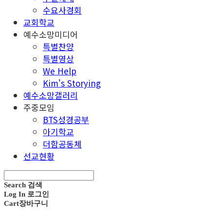
수요사경회
교회학교
예수소망미디어
특별찬양
특별영상
We Help
Kim's Storying
예수소망갤러리
주중모임
BTS성경공부
아기학교
더함공동체
선교현황
Search
검색
Log In
로그인
Cart
장바구니