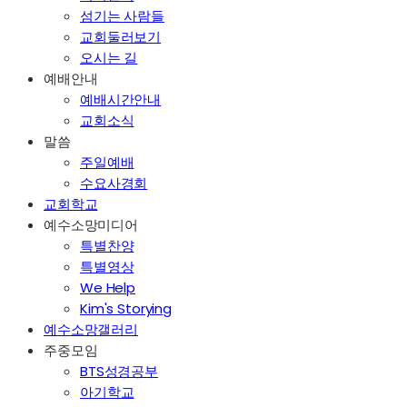
섬기는 사람들
교회둘러보기
오시는 길
예배안내
예배시간안내
교회소식
말씀
주일예배
수요사경회
교회학교
예수소망미디어
특별찬양
특별영상
We Help
Kim's Storying
예수소망갤러리
주중모임
BTS성경공부
아기학교